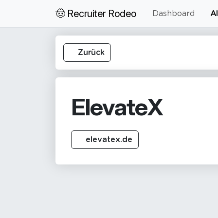
🤠 Recruiter Rodeo
Dashboard
Al
Zurück
ElevateX
elevatex.de