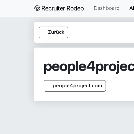
🤠 Recruiter Rodeo
Dashboard
Al
Zurück
people4projec
people4project.com