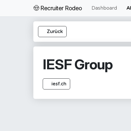
🤠 Recruiter Rodeo
Dashboard
Al
Zurück
IESF Group
iesf.ch